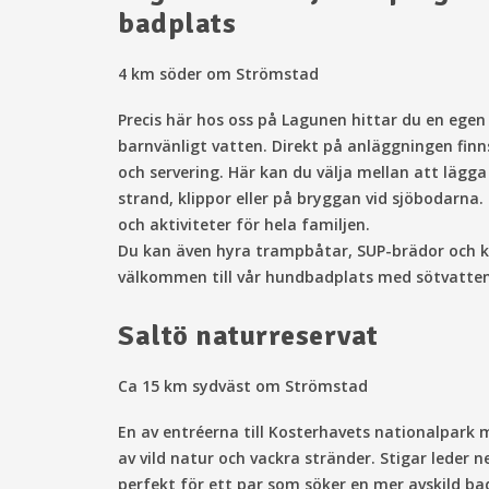
badplats
4 km söder om Strömstad
Precis här hos oss på Lagunen hittar du en ege
barnvänligt vatten. Direkt på anläggningen finn
och servering. Här kan du välja mellan att läg
strand, klippor eller på bryggan vid sjöbodarna
och aktiviteter för hela familjen.
Du kan även hyra trampbåtar, SUP-brädor och 
välkommen till vår hundbadplats med sötvatte
Saltö naturreservat
Ca 15 km sydväst om Strömstad
En av entréerna till Kosterhavets nationalpar
av vild natur och vackra stränder. Stigar leder ne
perfekt för ett par som söker en mer avskild ba