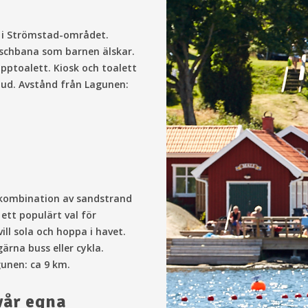
a i Strömstad-området.
schbana som barnen älskar.
ptoalett. Kiosk och toalett
bud. Avstånd från Lagunen:
 kombination av sandstrand
 ett populärt val för
ll sola och hoppa i havet.
ärna buss eller cykla.
unen: ca 9 km.
vår egna