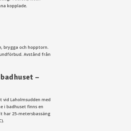
mna kopplade.
, brygga och hopptorn.
Hundförbud. Avstånd från
badhuset –
et vid Laholmsudden med
ne i badhuset finns en
alt har 25-metersbassäng
).