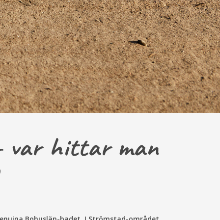
– var hittar man
 genuina Bohuslän-badet. I Strömstad-området