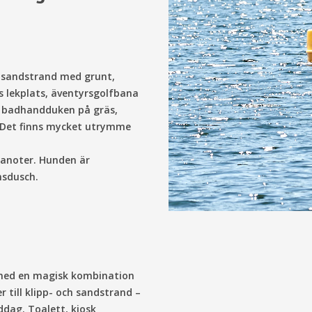
n sandstrand med grunt,
s lekplats, äventyrsgolfbana
ga badhandduken på gräs,
. Det finns mycket utrymme
kanoter. Hunden är
nsdusch.
k med en magisk kombination
r till klipp- och sandstrand –
ddag. Toalett, kiosk