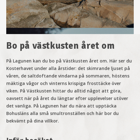
Bo på västkusten året om
På Lagunen kan du bo
på Västkusten året om.
Här ser du
Kosterhavet under alla årstider: det skimrande ljuset på
våren, de saltdoftande vindarna på sommaren, höstens
mäktiga vågor och vinterns krispiga frosttäcke över
viken. På Västkusten hittar du alltid något att göra,
Basta och bada
oavsett när på året du längtar efter upplevelser utöver
det vanliga. På Lagunen har du nära att upptäcka
Bohusläns alla små smultronställen och här bor du
Boka en dag för avkoppling med dina nära och kära, och
bekvämt på dina villkor.
njut av bastubad precis vid havet.