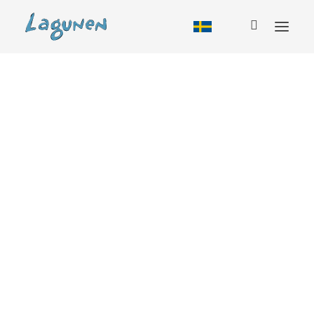
Boende
Stuga
Husbil
Vandrarhem
Camping
Glamping
Säsong