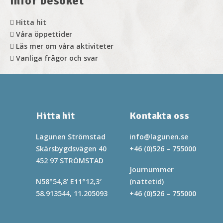
Inför besöket
LÄS MER
Hitta hit
Våra öppettider
Läs mer om våra aktiviteter
Vanliga frågor och svar
Hitta hit
Kontakta oss
Lagunen Strömstad
info@lagunen.se
Skärsbygdsvägen 40
+46 (0)526 – 755000
452 97 STRÖMSTAD
Journummer
N58°54,8’ E11°12,3′
(nattetid)
58.913544, 11.205093
+46 (0)526 – 755000