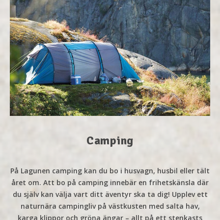
Camping
På Lagunen camping kan du bo i husvagn, husbil eller tält
året om. Att bo på camping innebär en frihetskänsla där
du själv kan välja vart ditt äventyr ska ta dig! Upplev ett
naturnära campingliv på västkusten med salta hav,
karga klippor och gröna ängar – allt på ett stenkasts