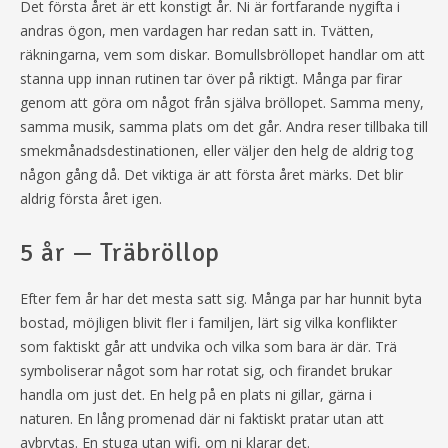
Det första året är ett konstigt år. Ni är fortfarande nygifta i
andras ögon, men vardagen har redan satt in. Tvätten,
räkningarna, vem som diskar. Bomullsbröllopet handlar om att
stanna upp innan rutinen tar över på riktigt. Många par firar
genom att göra om något från själva bröllopet. Samma meny,
samma musik, samma plats om det går. Andra reser tillbaka till
smekmånadsdestinationen, eller väljer den helg de aldrig tog
någon gång då. Det viktiga är att första året märks. Det blir
aldrig första året igen.
5 år — Träbröllop
Efter fem år har det mesta satt sig. Många par har hunnit byta
bostad, möjligen blivit fler i familjen, lärt sig vilka konflikter
som faktiskt går att undvika och vilka som bara är där. Trä
symboliserar något som har rotat sig, och firandet brukar
handla om just det. En helg på en plats ni gillar, gärna i
naturen. En lång promenad där ni faktiskt pratar utan att
avbrytas. En stuga utan wifi, om ni klarar det.