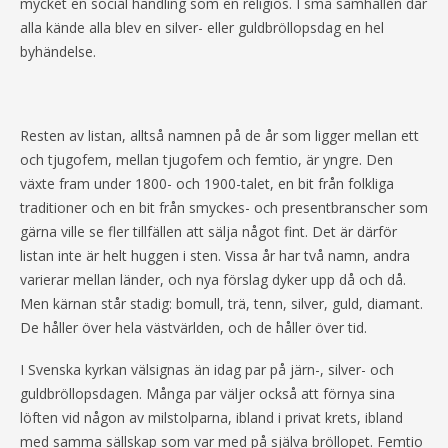
mycket en social handling som en religiös. I små samhällen där
alla kände alla blev en silver- eller guldbröllopsdag en hel
byhändelse.
Resten av listan, alltså namnen på de år som ligger mellan ett
och tjugofem, mellan tjugofem och femtio, är yngre. Den
växte fram under 1800- och 1900-talet, en bit från folkliga
traditioner och en bit från smyckes- och presentbranscher som
gärna ville se fler tillfällen att sälja något fint. Det är därför
listan inte är helt huggen i sten. Vissa år har två namn, andra
varierar mellan länder, och nya förslag dyker upp då och då.
Men kärnan står stadig: bomull, trä, tenn, silver, guld, diamant.
De håller över hela västvärlden, och de håller över tid.
I Svenska kyrkan välsignas än idag par på järn-, silver- och
guldbröllopsdagen. Många par väljer också att förnya sina
löften vid någon av milstolparna, ibland i privat krets, ibland
med samma sällskap som var med på själva bröllopet. Femtio