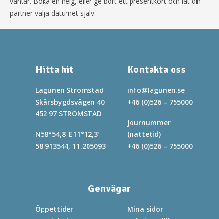
väntar. Boka en helg, eller ge bort ett presentkort och låt din
partner välja datumet själv.
Hitta hit
Kontakta oss
Lagunen Strömstad
info@lagunen.se
Skärsbygdsvägen 40
+46 (0)526 – 755000
452 97 STRÖMSTAD
Journummer
N58°54,8’ E11°12,3′
(nattetid)
58.913544, 11.205093
+46 (0)526 – 755000
Genvägar
Öppettider
Mina sidor