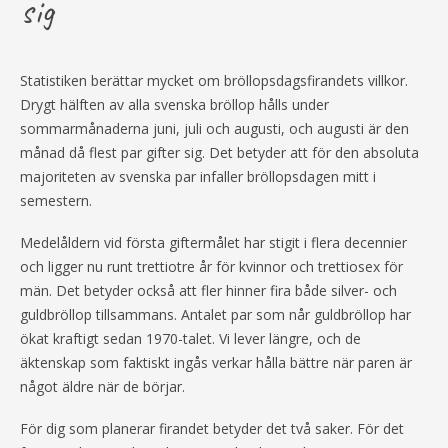
sig
Statistiken berättar mycket om bröllopsdagsfirandets villkor.
Drygt hälften av alla svenska bröllop hålls under
sommarmånaderna juni, juli och augusti, och augusti är den
månad då flest par gifter sig. Det betyder att för den absoluta
majoriteten av svenska par infaller bröllopsdagen mitt i
semestern.
Medelåldern vid första giftermålet har stigit i flera decennier
och ligger nu runt trettiotre år för kvinnor och trettiosex för
män. Det betyder också att fler hinner fira både silver- och
guldbröllop tillsammans. Antalet par som når guldbröllop har
ökat kraftigt sedan 1970-talet. Vi lever längre, och de
äktenskap som faktiskt ingås verkar hålla bättre när paren är
något äldre när de börjar.
För dig som planerar firandet betyder det två saker. För det