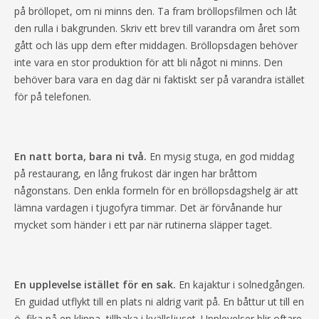
på bröllopet, om ni minns den. Ta fram bröllopsfilmen och låt
den rulla i bakgrunden. Skriv ett brev till varandra om året som
gått och läs upp dem efter middagen. Bröllopsdagen behöver
inte vara en stor produktion för att bli något ni minns. Den
behöver bara vara en dag där ni faktiskt ser på varandra istället
för på telefonen.
En natt borta, bara ni två.
En mysig stuga, en god middag
på restaurang, en lång frukost där ingen har bråttom
någonstans. Den enkla formeln för en bröllopsdagshelg är att
lämna vardagen i tjugofyra timmar. Det är förvånande hur
mycket som händer i ett par när rutinerna släpper taget.
En upplevelse istället för en sak.
En kajaktur i solnedgången.
En guidad utflykt till en plats ni aldrig varit på. En båttur ut till en
ö, fika på en klippa, tillbaka i kvällsljuset. Upplevelser blir oftare