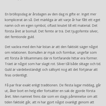
En bröllopsdag är årsdagen av den dag ni gifte er. Inget mer
komplicerat än så. Det märkliga är att varje år har fått ett eget
namn och en egen symbol, oftast knutet till ett material. Det
första året är bomull. Det femte är trä. Det tjugofemte silver,
det femtionde guld.
Det vackra med den här listan är att den faktiskt säger något
om relationen. Bomullen är mjuk och formbar, ungefär som
ett första år tillsammans där ni fortfarande hittar era former.
Träet är något som har slagit rot. Silver tål både slitage och tid.
Guld är värdebeständigt och sällsynt nog att det förtjänar att
firas ordentligt.
Få par firar exakt enligt traditionen. De flesta lagar middag, går
ut, åker bort en helg eller fortsätter en sak de gjorde första
året. Men namnet finns där som en slags påminnelse om att
tiden faktiskt går, att ni har gjort något ovanligt genom att