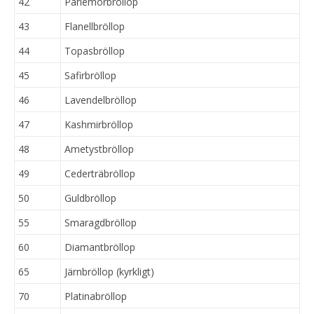
42
Pärlemorbröllop
43
Flanellbröllop
44
Topasbröllop
45
Safirbröllop
46
Lavendelbröllop
47
Kashmirbröllop
48
Ametystbröllop
49
Cederträbröllop
50
Guldbröllop
55
Smaragdbröllop
60
Diamantbröllop
65
Järnbröllop (kyrkligt)
70
Platinabröllop