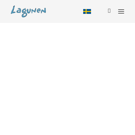
Boende
Alla boendeformer
Tillbud
Stuga
Vandrarhem
Husbil
Camping