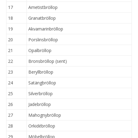
17
Ametistbröllop
18
Granatbröllop
19
Akvamarinbröllop
20
Porslinsbröllop
21
Opalbröllop
22
Bronsbröllop (sent)
23
Beryllbröllop
24
Satängbröllop
25
Silverbröllop
26
Jadebröllop
27
Mahognybröllop
28
Orkidébröllop
29
Möbelbröllop