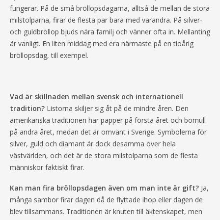
fungerar. På de små bröllopsdagarna, alltså de mellan de stora
milstolparna, firar de flesta par bara med varandra. På silver-
och guldbröllop bjuds nära familj och vänner ofta in. Mellanting
är vanligt. En liten middag med era närmaste på en tioårig
bröllopsdag, till exempel.
Vad är skillnaden mellan svensk och internationell
tradition?
Listorna skiljer sig åt på de mindre åren. Den
amerikanska traditionen har papper på första året och bomull
på andra året, medan det är omvänt i Sverige. Symbolerna för
silver, guld och diamant är dock desamma över hela
västvärlden, och det är de stora milstolparna som de flesta
människor faktiskt firar.
Kan man fira bröllopsdagen även om man inte är gift?
Ja,
många sambor firar dagen då de flyttade ihop eller dagen de
blev tillsammans. Traditionen är knuten till äktenskapet, men