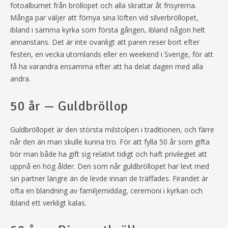
fotoalbumet från bröllopet och alla skrattar åt frisyrerna.
Många par väljer att förnya sina löften vid silverbröllopet,
ibland i samma kyrka som första gången, ibland någon helt
annanstans. Det är inte ovanligt att paren reser bort efter
festen, en vecka utomlands eller en weekend i Sverige, för att
få ha varandra ensamma efter att ha delat dagen med alla
andra.
50 år — Guldbröllop
Guldbröllopet är den största milstolpen i traditionen, och färre
når den än man skulle kunna tro. För att fylla 50 år som gifta
bör man både ha gift sig relativt tidigt och haft privilegiet att
uppnå en hög ålder. Den som når guldbröllopet har levt med
sin partner längre än de levde innan de träffades. Firandet är
ofta en blandning av familjemiddag, ceremoni i kyrkan och
ibland ett verkligt kalas.