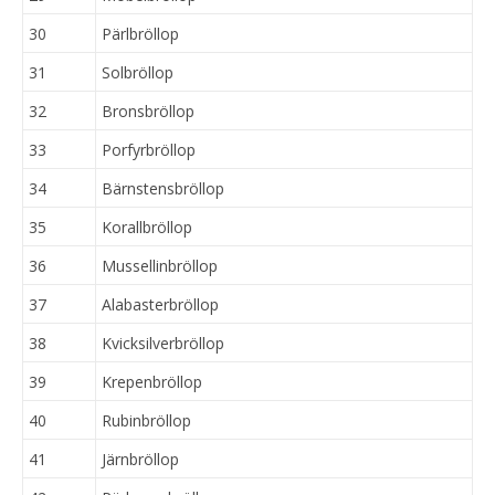
30
Pärlbröllop
31
Solbröllop
32
Bronsbröllop
33
Porfyrbröllop
34
Bärnstensbröllop
35
Korallbröllop
36
Mussellinbröllop
37
Alabasterbröllop
38
Kvicksilverbröllop
39
Krepenbröllop
40
Rubinbröllop
41
Järnbröllop