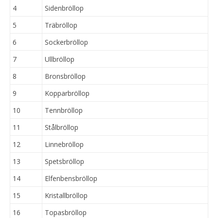
4
Sidenbröllop
5
Träbröllop
6
Sockerbröllop
7
Ullbröllop
8
Bronsbröllop
9
Kopparbröllop
10
Tennbröllop
11
Stålbröllop
12
Linnebröllop
13
Spetsbröllop
14
Elfenbensbröllop
15
Kristallbröllop
16
Topasbröllop