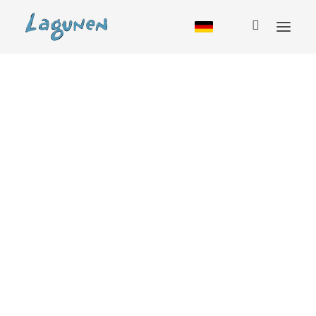
Unterkunft
Hütte
Jugendherberge
Wohnmobil
Camping
Glamping
Paket