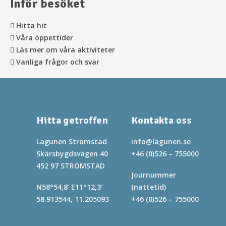
Inför besöket
Hitta hit
Våra öppettider
Läs mer om våra aktiviteter
Vanliga frågor och svar
Hitta getroffen
Kontakta oss
Lagunen Strömstad
info@lagunen.se
Skärsbygdsvägen 40
+46 (0)526 – 755000
452 97 STRÖMSTAD
Journummer
N58°54,8’ E11°12,3′
(nattetid)
58.913544, 11.205093
+46 (0)526 – 755000