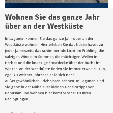
Wohnen Sie das ganze Jahr
über an der Westküste
In Lagunen können Sie das ganze Jahr über an der
Westküste wohnen.
Hier erleben Sie das Kosterhavet zu
Die Bootshäuser an der
jeder Jahreszeit: das schimmernde Licht im Frühling, die
salzigen Winde im Sommer, die mächtigen Wellen im
Lagune
Herbst und die knackige Frostdecke über der Bucht im
Winter. An der Westküste finden Sie immer etwas zu tun,
Die Bootshäuser an der Lagune bieten einzigartige
egal zu welcher Jahreszeit Sie sich nach
Erlebnisse. Sauna, Badewanne oder Abendessen direkt am
außergewöhnlichen Erlebnissen sehnen. In Lagunen sind
Meer.
Sie ganz in der Nähe aller kleinen Geheimtipps von
Bohuslän und wohnen hier komfortabel zu Ihren
Bedingungen.
ICH MÖCHTE MEHR ERFAHREN!