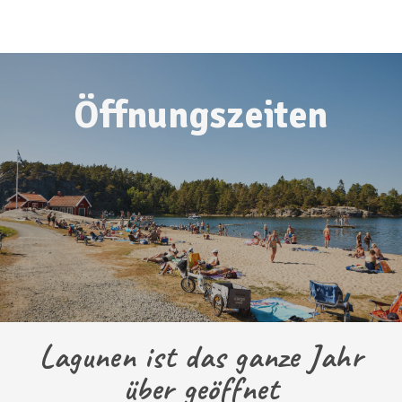
Lagunen Beach Bar
Café Magasinet
Öffnungszeiten
Webcam
Auf dem Campingplatz
Lagunen ist das ganze Jahr
über geöffnet