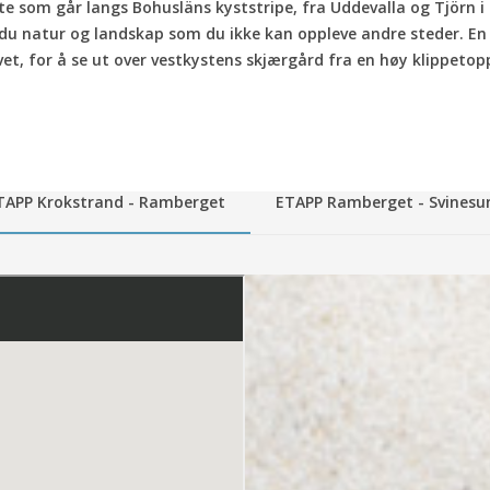
 som går langs Bohusläns kyststripe, fra Uddevalla og Tjörn i 
r du natur og landskap som du ikke kan oppleve andre steder. En 
vet, for å se ut over vestkystens skjærgård fra en høy klippetopp 
TAPP Krokstrand - Ramberget
ETAPP Ramberget - Svinesu