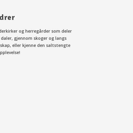
drer
derkirker og herregårder som deler
m daler, gjennom skoger og langs
kap, eller kjenne den saltstengte
opplevelse!