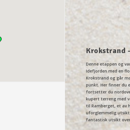
Krokstrand 
Denne etappen og van
Idefjorden med en flo
Krokstrand og går mo
punkt. Her finner du e
fortsetter du nordov
kupert terreng med va
til Ramberget, et av
uforglemmelig utsikt 
fantastisk utsikt ov