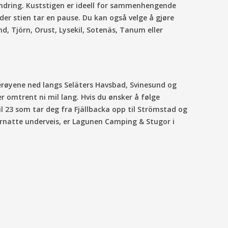
andring. Kuststigen er ideell for sammenhengende
er stien tar en pause. Du kan også velge å gjøre
nd, Tjörn, Orust, Lysekil, Sotenäs, Tanum eller
øyene ned langs Seläters Havsbad, Svinesund og
r omtrent ni mil lang. Hvis du ønsker å følge
til 23 som tar deg fra Fjällbacka opp til Strömstad og
rnatte underveis, er Lagunen Camping & Stugor i