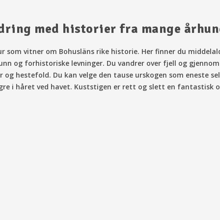
dring med historier fra mange århun
ur som vitner om Bohusläns rike historie. Her finner du middelal
nn og forhistoriske levninger. Du vandrer over fjell og gjenno
r og hestefold. Du kan velge den tause urskogen som eneste sels
gre i håret ved havet. Kuststigen er rett og slett en fantastisk 