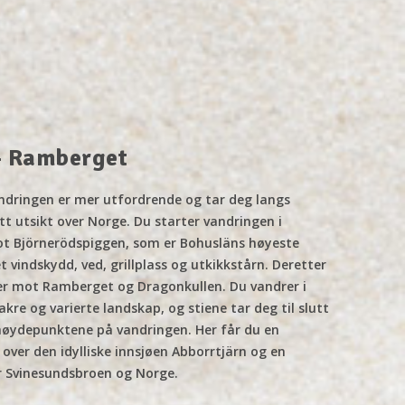
- Ramberget
dringen er mer utfordrende og tar deg langs
tt utsikt over Norge. Du starter vandringen i
t Björnerödspiggen, som er Bohusläns høyeste
t vindskydd, ved, grillplass og utkikkstårn. Deretter
er mot Ramberget og Dragonkullen. Du vandrer i
kre og varierte landskap, og stiene tar deg til slutt
 høydepunktene på vandringen. Her får du en
over den idylliske innsjøen Abborrtjärn og en
er Svinesundsbroen og Norge.