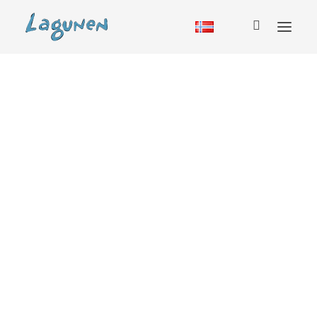
Overnatting
Hytte
Vandrerhjem
Bobil
Camping
Glamping
Sesongcamping