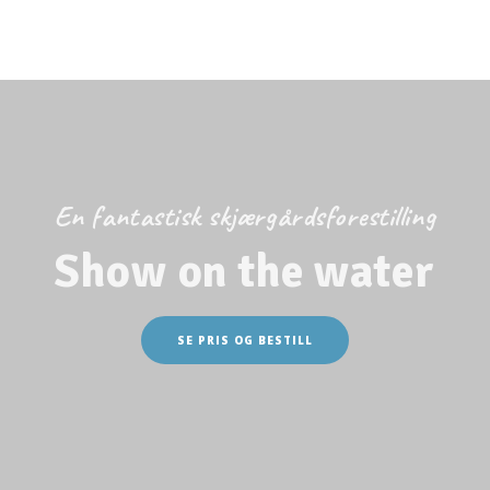
Spise i Strömstad
Grillplasser på Lagunen
Webkamera
På campingplassen
En fantastisk skjærgårdsforestilling
Show on the water
SE PRIS OG BESTILL