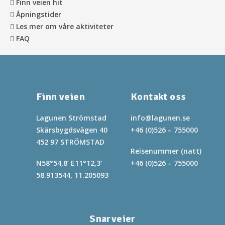
Finn veien hit
Åpningstider
Les mer om våre aktiviteter
FAQ
Finn veien
Kontakt oss
Lagunen Strömstad
info@lagunen.se
Skärsbygdsvägen 40
+46 (0)526 – 755000
452 97 STRÖMSTAD
Reisenummer (natt)
N58°54,8’ E11°12,3′
+46 (0)526 – 755000
58.913544, 11.205093
Snarveier