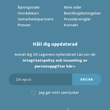
Åpningstider
Mine sider
Områdekart
Bestillingsbetingelser
Samarbeidspartnere
Prosedyreregler
Pressen
Kontakt
Håll dig uppdaterad
Anmäl dig till Lagunens nyhetsbrev! Läs om vår
integritetspolicy och insamling av
personuppgifter här››
Jag ger mitt samtycke!