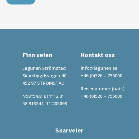
Finn veien
Kontakt oss
Lagunen Strömstad
info@lagunen.se
Skärsbygdsvägen 40
+46 (0)526 – 755000
452 97 STRÖMSTAD
Reisenummer (natt)
N58°54,8’ E11°12,3′
+46 (0)526 – 755000
58.913544, 11.205093
Snarveier