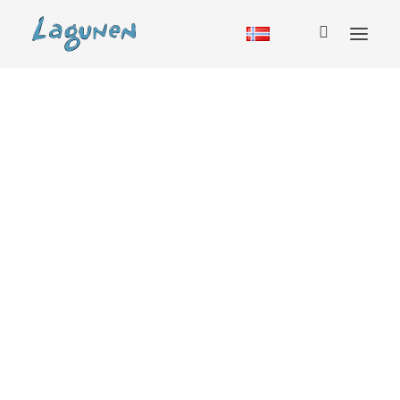
Overnatting
Hytte
Vandrerhjem
Bobil
Camping
Glamping
Sesongcamping