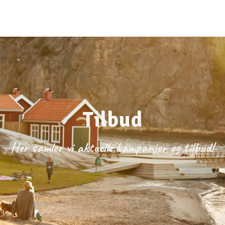
Spise i Strömstad
Grillplasser på Lagunen
Webkamera
På campingplassen
Tilbud
Her samler vi aktuelle kampanjer og tilbud!