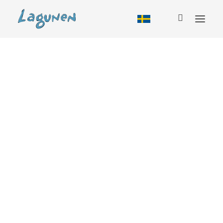
Boende
Alla boendeformer
Tillbud
Stuga
Vandrarhem
Husbil
Camping