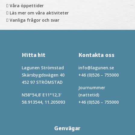
Våra öppettider
Läs mer om våra aktiviteter
Vanliga frågor och svar
Hitta hit
Kontakta oss
Lagunen Strömstad
info@lagunen.se
Skärsbygdsvägen 40
+46 (0)526 – 755000
452 97 STRÖMSTAD
Journummer
N58°54,8’ E11°12,3′
(nattetid)
58.913544, 11.205093
+46 (0)526 – 755000
Genvägar