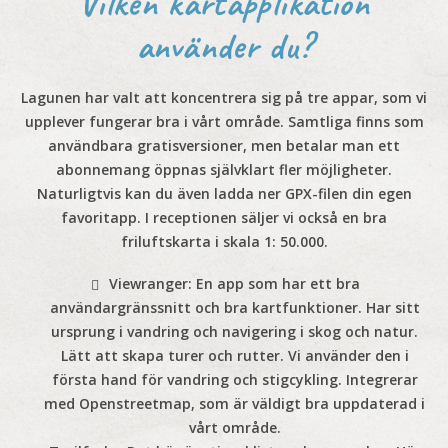
Vilken kartapplikation
använder du?
Lagunen har valt att koncentrera sig på tre appar, som vi
upplever fungerar bra i vårt område. Samtliga finns som
användbara gratisversioner, men betalar man ett
abonnemang öppnas självklart fler möjligheter.
Naturligtvis kan du även ladda ner GPX-filen din egen
favoritapp. I receptionen säljer vi också en bra
friluftskarta i skala 1: 50.000.
Viewranger
: En app som har ett bra
användargränssnitt och bra kartfunktioner. Har sitt
ursprung i vandring och navigering i skog och natur.
Lätt att skapa turer och rutter. Vi använder den i
första hand för vandring och stigcykling. Integrerar
med Openstreetmap, som är väldigt bra uppdaterad i
vårt område.