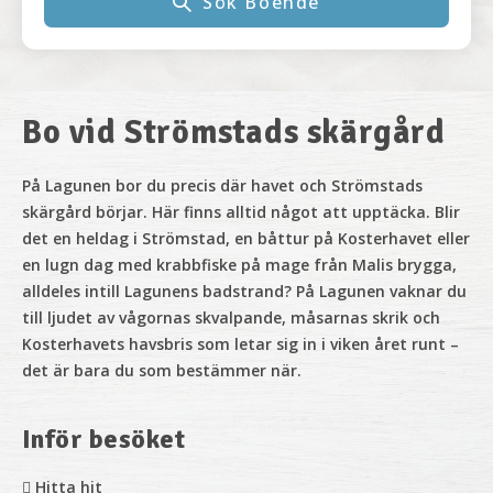
Sök Boende
Bo vid Strömstads skärgård
På Lagunen bor
du precis där havet och Strömstads
skärgård börjar. Här finns alltid något att upptäcka. Blir
det en heldag i Strömstad, en båttur på Kosterhavet eller
en lugn dag med krabbfiske på mage från Malis brygga,
alldeles intill Lagunens badstrand? På Lagunen vaknar du
till ljudet av vågornas skvalpande, måsarnas skrik och
Kosterhavets havsbris som letar sig in i viken året runt –
det är bara du som bestämmer när.
Inför besöket
Hitta hit