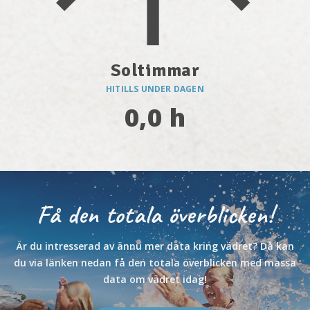
Soltimmar
HITILLS UNDER DAGEN
0,0 h
Få den totala överblicken!
Är du intresserad av ännu mer data kring vädret? Då kan
du via länken nedan få den totala överblicken med massa
data om vädret idag!