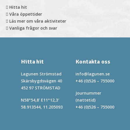
Hitta hit
Våra öppettider
Läs mer om våra aktiviteter
Vanliga frågor och svar
Hitta hit
Kontakta oss
Lagunen Strömstad
info@lagunen.se
Skärsbygdsvägen 40
+46 (0)526 – 755000
452 97 STRÖMSTAD
Journummer
N58°54,8’ E11°12,3′
(nattetid)
58.913544, 11.205093
+46 (0)526 – 755000