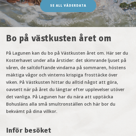
SE ALL VÄDERDATA
Bo på västkusten året om
På Lagunen kan du bo
på Västkusten året om. Här ser du
Kosterhavet under alla årstider: det skimrande ljuset på
våren, de saltdoftande vindarna på sommaren, höstens
mäktiga vågor och vinterns krispiga frosttäcke över
viken. På Västkusten hittar du alltid något att göra,
oavsett när på året du längtar efter upplevelser utöver
det vanliga. På Lagunen har du nära att upptäcka
Bohusläns alla små smultronställen och här bor du
bekvämt på dina villkor.
Inför besöket