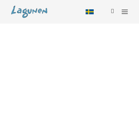
Boende
Alla boendeformer
Tillbud
Stuga
Vandrarhem
Husbil
Camping