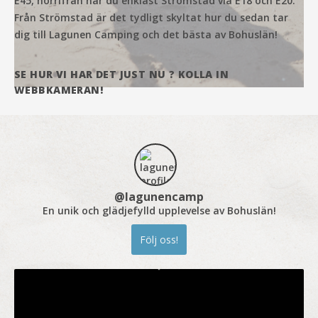
E45, norrifrån når du enklast Strömstad via E18 och E20.
Från Strömstad är det tydligt skyltat hur du sedan tar
dig till Lagunen Camping och det bästa av Bohuslän!
SE HUR VI HAR DET JUST NU ? KOLLA IN
WEBBKAMERAN!
@
lagunencamp
En unik och glädjefylld upplevelse av Bohuslän!
Följ oss!