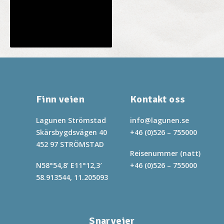
Feed not available
Finn veien
Kontakt oss
Lagunen Strömstad
info@lagunen.se
Skärsbygdsvägen 40
+46 (0)526 – 755000
452 97 STRÖMSTAD
Reisenummer (natt)
N58°54,8’ E11°12,3′
+46 (0)526 – 755000
58.913544, 11.205093