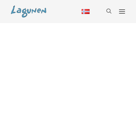
Overnatting
Hytte
Vandrerhjem
Bobil
Camping
Glamping
Sesongcamping