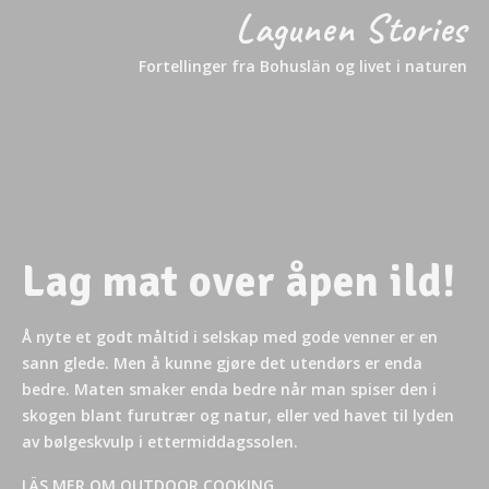
Lagunen Stories
Fortellinger fra Bohuslän og livet i naturen
Hva skjer i sommer?
Lag mat over åpen ild!
Å nyte et godt måltid i selskap med gode venner er en
Sommerprogrammet
sann glede. Men å kunne gjøre det utendørs er enda
bedre. Maten smaker enda bedre når man spiser den i
Fra trening til båtturer og livemusikk!
skogen blant furutrær og natur, eller ved havet til lyden
av bølgeskvulp i ettermiddagssolen.
LES MER