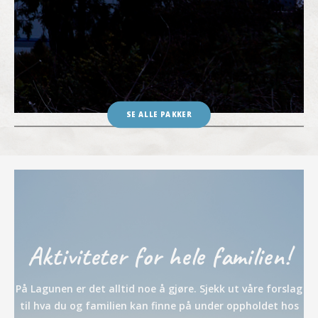
SE ALLE PAKKER
Kampanjetilbud
20% rabatt uke 27
Aktiviteter for hele familien!
Bruke koden
sommer20
På Lagunen er det alltid noe å gjøre. Sjekk ut våre forslag
til hva du og familien kan finne på under oppholdet hos
BOK