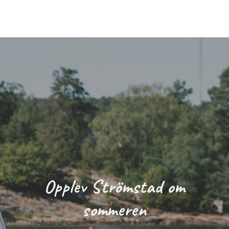
Spise i Strömstad
Grillplasser på Lagunen
Webkamera
På campingplassen
Opplev Strömstad om
sommeren