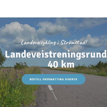
Spise i Strömstad
Grillplasser på Lagunen
Webkamera
På campingplassen
Landeveisykling i Strömstad!
Landeveistreningsrun
40 km
BESTILL OVERNATTING DIREKTE