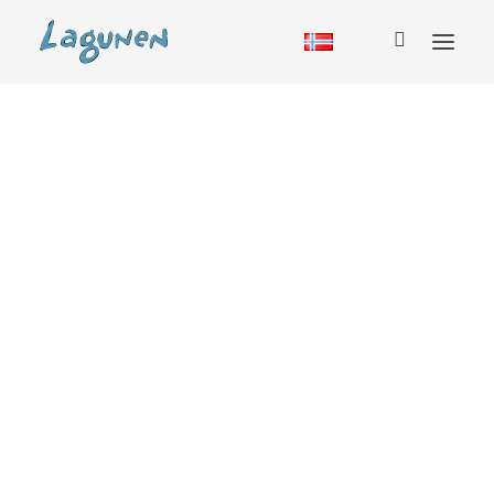
Overnatting
Hytte
Vandrerhjem
Bobil
Camping
Glamping
Sesongcamping