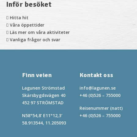
Inför besöket
Hitta hit
Våra öppettider
Läs mer om våra aktiviteter
Vanliga frågor och svar
Finn veien
Kontakt oss
Lagunen Strömstad
info@lagunen.se
Skärsbygdsvägen 40
+46 (0)526 – 755000
452 97 STRÖMSTAD
Reisenummer (natt)
N58°54,8’ E11°12,3′
+46 (0)526 – 755000
58.913544, 11.205093