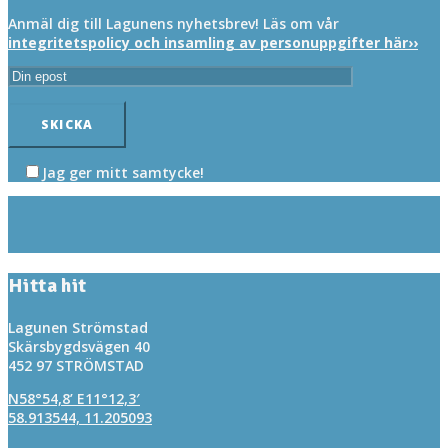
Anmäl dig till Lagunens nyhetsbrev! Läs om vår
integritetspolicy och insamling av personuppgifter här››
Jag ger mitt samtycke!
Hitta hit
Lagunen Strömstad
Skärsbygdsvägen 40
452 97 STRÖMSTAD
N58°54,8’ E11°12,3′
58.913544, 11.205093