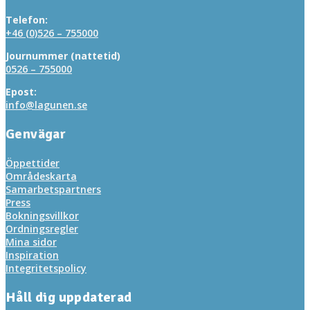
Telefon:
+46 (0)526 – 755000
Journummer (nattetid)
0526 – 755000
Epost:
info@lagunen.se
Genvägar
Öppettider
Områdeskarta
Samarbetspartners
Press
Bokningsvillkor
Ordningsregler
Mina sidor
Inspiration
Integritetspolicy
Håll dig uppdaterad