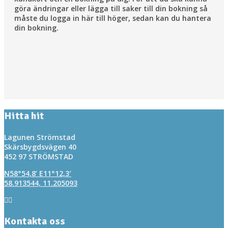
göra ändringar eller lägga till saker till din bokning så
måste du logga in här till höger, sedan kan du hantera
din bokning.
Hitta hit
Lagunen Strömstad
Skärsbygdsvägen 40
452 97 STRÖMSTAD
N58°54,8’ E11°12,3′
58.913544, 11.205093
Kontakta oss