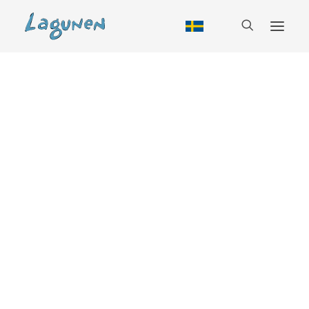
Boende
Alla boendeformer
Tillbud
Stuga
Vandrarhem
Husbil
Camping