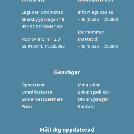
Lagunen Strömstad
info@lagunen.se
Skärsbygdsvägen 40
+46 (0)526 – 755000
452 97 STRÖMSTAD
Journummer
N58°54,8’ E11°12,3′
(nattetid)
58.913544, 11.205093
+46 (0)526 – 755000
Genvägar
Öppettider
Mina sidor
Områdeskarta
Bokningsvillkor
Samarbetspartners
Ordningsregler
Press
Kontakt
Håll dig uppdaterad