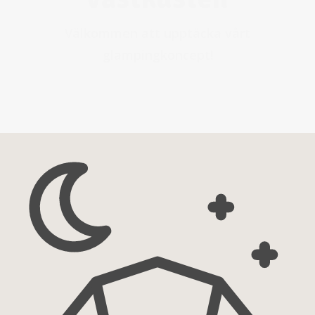
Välkommen att upptäcka vårt
glampingkoncept!