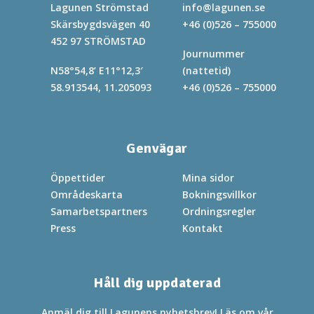
Lagunen Strömstad
info@lagunen.se
Skärsbygdsvägen 40
+46 (0)526 – 755000
452 97 STRÖMSTAD
Journummer
N58°54,8’ E11°12,3′
(nattetid)
58.913544, 11.205093
+46 (0)526 – 755000
Genvägar
Öppettider
Mina sidor
Områdeskarta
Bokningsvillkor
Samarbetspartners
Ordningsregler
Press
Kontakt
Håll dig uppdaterad
Anmäl dig till Lagunens nyhetsbrev! Läs om vår