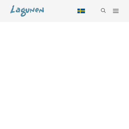
Boende
Alla boendeformer
Tillbud
Stuga
Vandrarhem
Husbil
Camping