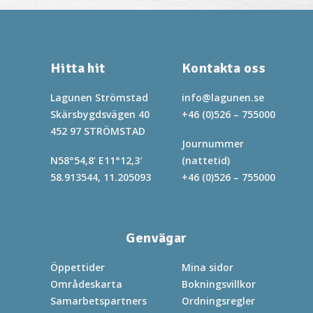
Hitta hit
Kontakta oss
Lagunen Strömstad
info@lagunen.se
Skärsbygdsvägen 40
+46 (0)526 – 755000
452 97 STRÖMSTAD
Journummer
N58°54,8’ E11°12,3′
(nattetid)
58.913544, 11.205093
+46 (0)526 – 755000
Genvägar
Öppettider
Mina sidor
Områdeskarta
Bokningsvillkor
Samarbetspartners
Ordningsregler