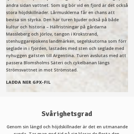
andra sidan vattnet. Som sig bör vid en fjord är det också
stora höjdskillnader. Lårmusklerna får en chans att
bevisa sin styrka. Den här turen bjuder också på både
kultur och historia – Hällristningar på gårdarna
Massleberg och Jörlov, tangon i Krokstrand,
stenhuggarepokens landmärken, segelskutorna som förr
seglade in i fjorden, lastades med sten och seglade med
nyhuggen gatsten till Argentina. Turen avslutas med att
passera Blomsholms Säteri och cykelbanan längs
Strömsvattnet in mot Strömstad.
LADDA NER GPX-FIL
Svårighetsgrad
Genom sin längd och höjdskillnader är det en utmanande
runda. Tar man god tid på sig klarar de flesta den.