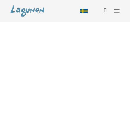
Boende
Alla boendeformer
Tillbud
Stuga
Vandrarhem
Husbil
Camping