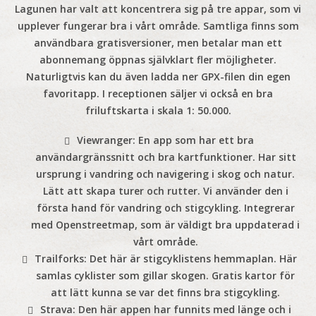
Lagunen har valt att koncentrera sig på tre appar, som vi
upplever fungerar bra i vårt område. Samtliga finns som
användbara gratisversioner, men betalar man ett
abonnemang öppnas självklart fler möjligheter.
Naturligtvis kan du även ladda ner GPX-filen din egen
favoritapp. I receptionen säljer vi också en bra
friluftskarta i skala 1: 50.000.
Viewranger
: En app som har ett bra
användargränssnitt och bra kartfunktioner. Har sitt
ursprung i vandring och navigering i skog och natur.
Lätt att skapa turer och rutter. Vi använder den i
första hand för vandring och stigcykling. Integrerar
med Openstreetmap, som är väldigt bra uppdaterad i
vårt område.
Trailforks:
Det här är stigcyklistens hemmaplan. Här
samlas cyklister som gillar skogen. Gratis kartor för
att lätt kunna se var det finns bra stigcykling.
Strava:
Den här appen har funnits med länge och i