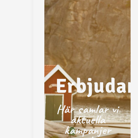
Erbjuda
Här samlar vi
aktuella
kampanjer