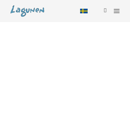
Boende
Alla boendeformer
Tillbud
Stuga
Vandrarhem
Husbil
Camping