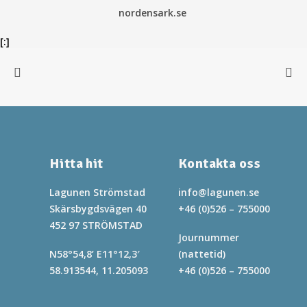
nordensark.se
[:]
Hitta hit
Kontakta oss
Lagunen Strömstad
info@lagunen.se
Skärsbygdsvägen 40
+46 (0)526 – 755000
452 97 STRÖMSTAD
Journummer
N58°54,8’ E11°12,3′
(nattetid)
58.913544, 11.205093
+46 (0)526 – 755000