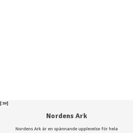
Områdeskarta
Inspiration
Webbkamera Lagunen
Jobba hos oss!
Restaurang
Lagunen Beach Bar
Café Magasinet
Äta på Koster
Äta i Strömstad
Grillplatser på Lagunen
[:sv]
Nordens Ark
Webbkamera
Områdeskarta
Nordens Ark är en spännande upplevelse för hela