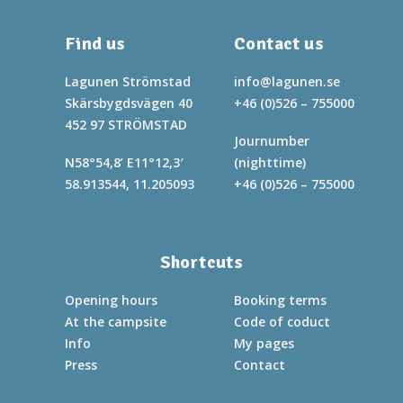
Find us
Contact us
Lagunen Strömstad
info@lagunen.se
Skärsbygdsvägen 40
+46 (0)526 – 755000
452 97 STRÖMSTAD
Journumber
N58°54,8’ E11°12,3′
(nighttime)
58.913544, 11.205093
+46 (0)526 – 755000
Shortcuts
Opening hours
Booking terms
At the campsite
Code of coduct
Info
My pages
Press
Contact