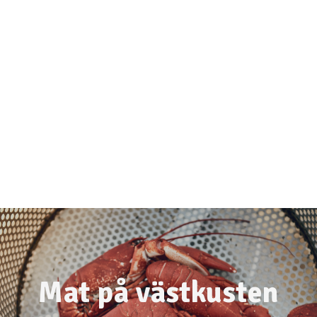
Hitta hit och kontakt
Områdeskarta
FAQ
Vår historia
Jobba hos oss
Vårt miljöarbete
Samarbetspartners
Press
Lagunen stories
Bokningsvillkor
Ordningsregler
Väderstation
Webcam
At the campsite
Mat på västkusten