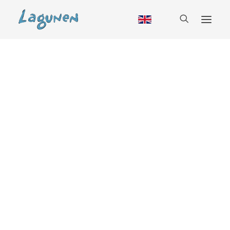
Boende
Stuga
Husbil
Vandrarhem
Camping
Glamping
Säsong