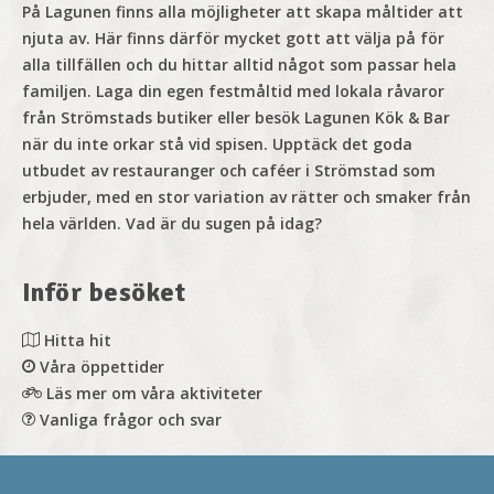
På Lagunen finns alla möjligheter att skapa måltider att
njuta av.
Här finns därför mycket gott att välja på för
alla tillfällen och du hittar alltid något som passar hela
familjen. Laga din egen festmåltid med lokala råvaror
från Strömstads butiker eller besök Lagunen Kök & Bar
när du inte orkar stå vid spisen. Upptäck det goda
utbudet av restauranger och caféer i Strömstad som
erbjuder, med en stor variation av rätter och smaker från
hela världen. Vad är du sugen på idag?
Grillväder?
Inför besöket
På Lagunen kan du välja mellan flera olika grillplatser,
alla i vacker miljö nära skog och hav.
Hitta hit
Våra öppettider
Läs mer om våra aktiviteter
OM VÅRA GRILLPLATSER
Vanliga frågor och svar