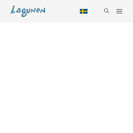
Boende
Alla boendeformer
Tillbud
Stuga
Vandrarhem
Husbil
Camping